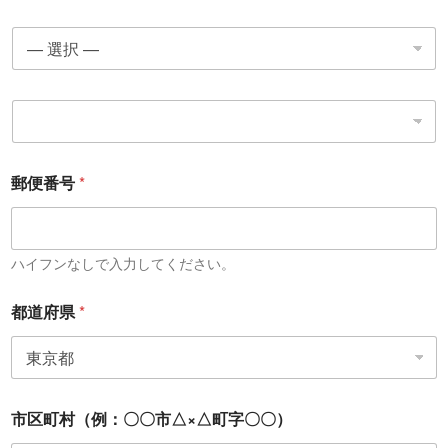
月
*
日
*
郵便番号
*
ハイフンなしで入力してください。
都道府県
*
市区町村（例：〇〇市△×△町字〇〇）