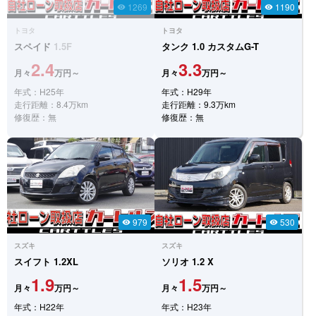
1269
1190
visibility
visibility
トヨタ
トヨタ
スペイド
1.5F
タンク
1.0 カスタムG-T
2.4
3.3
月々
万円～
月々
万円～
年式：H25年
年式：H29年
走行距離：8.4万km
走行距離：9.3万km
修復歴：無
修復歴：無
979
530
visibility
visibility
スズキ
スズキ
スイフト
1.2XL
ソリオ
1.2 X
1.9
1.5
月々
万円～
月々
万円～
年式：H22年
年式：H23年