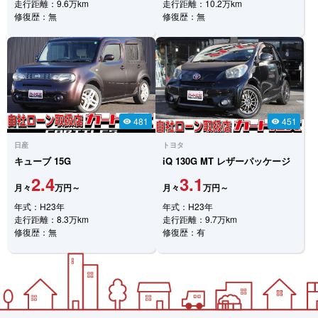
走行距離：9.6万km
走行距離：10.2万km
修復歴：無
修復歴：無
481
451
visibility
visibility
日産
トヨタ
キューブ
15G
iQ
130G MT レザーパッケージ
2.4
3.1
月々
万円～
月々
万円～
年式：H23年
年式：H23年
走行距離：8.3万km
走行距離：9.7万km
修復歴：無
修復歴：有