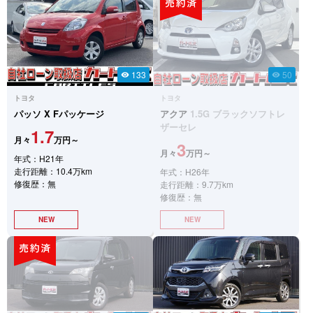
133
50
visibility
visibility
トヨタ
トヨタ
パッソ
X Fパッケージ
アクア
1.5G ブラックソフトレ
ザーセレ
1.7
月々
万円～
3
月々
万円～
年式：H21年
走行距離：10.4万km
年式：H26年
修復歴：無
走行距離：9.7万km
修復歴：無
NEW
NEW