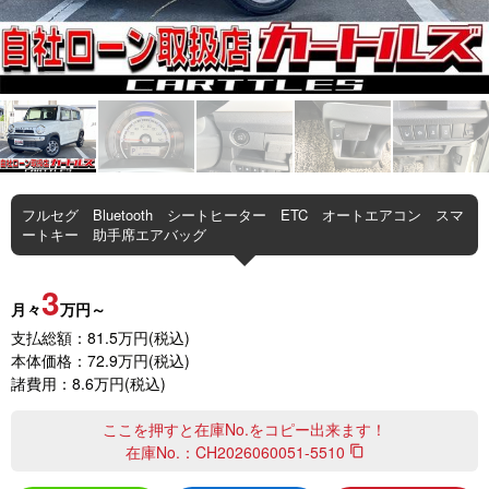
フルセグ Bluetooth シートヒーター ETC オートエアコン スマ
ートキー 助手席エアバッグ
3
月々
万円～
支払総額：81.5万円(税込)
本体価格：72.9万円(税込)
諸費用：8.6万円(税込)
ここを押すと在庫No.をコピー出来ます！
在庫No.：
CH2026060051-5510
content_copy