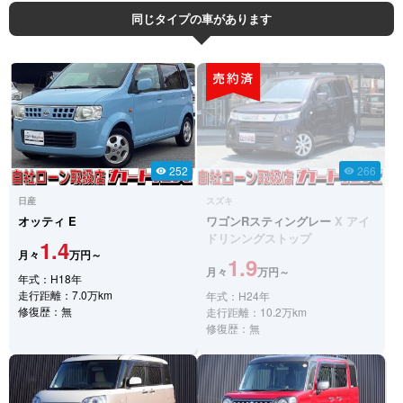
同じタイプの車があります
252
266
visibility
visibility
日産
スズキ
オッティ
E
ワゴンRスティングレー
X アイ
ドリンングストップ
1.4
月々
万円～
1.9
月々
万円～
年式：H18年
走行距離：7.0万km
年式：H24年
修復歴：無
走行距離：10.2万km
修復歴：無