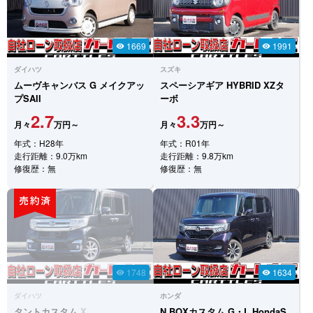
1669
1991
visibility
visibility
ダイハツ
スズキ
ムーヴキャンバス
G メイクアッ
スペーシアギア
HYBRID XZタ
プSAII
ーボ
2.7
3.3
月々
万円～
月々
万円～
年式：H28年
年式：R01年
走行距離：9.0万km
走行距離：9.8万km
修復歴：無
修復歴：無
1748
1634
visibility
visibility
ダイハツ
ホンダ
タントカスタム
X
N BOXカスタム
G・L HondaS