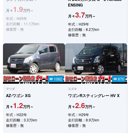
ENSING
1.9
月々
万円～
3.7
月々
万円～
年式：H25年
走行距離：11.1万km
年式：H29年
修復歴：無
走行距離：8.2万km
修復歴：無
1082
870
visibility
visibility
マツダ
スズキ
AZ-ワゴン
XG
ワゴンRスティングレー
HV X
1.2
2.6
月々
万円～
月々
万円～
年式：H22年
年式：H29年
走行距離：3.3万km
走行距離：8.9万km
修復歴：無
修復歴：無