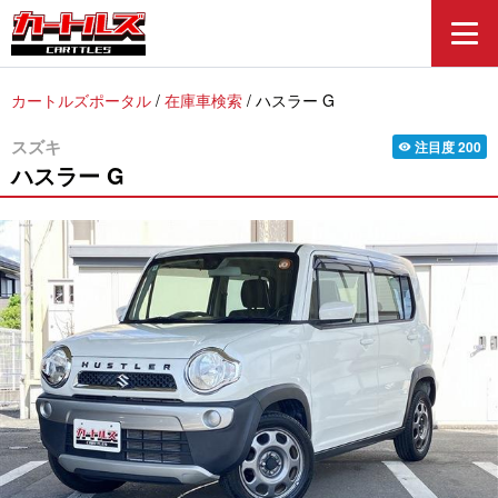
カートルズポータル
/
在庫車検索
/
ハスラー G
スズキ
注目度
200
visibility
ハスラー
G