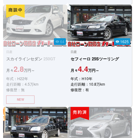
64
1625
visibility
visibility
日産
日産
スカイラインセダン
250GT
セフィーロ
25Sツーリング
2.8
4.4
月々
万円～
月々
万円～
年式：H22年
年式：H10年
走行距離：4.5万km
走行距離：10.8万km
修復歴：無
修復歴：有
NEW