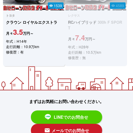
1539
4589
visibility
visibility
トヨタ
レクサス
クラウン
ロイヤルエクストラ
RCハイブリッド
300h F SPOR
T
3.5
月々
万円～
7.4
月々
万円～
年式：H14年
走行距離：10.9万km
年式：H28年
修復歴：有
走行距離：10.5万km
修復歴：無
まずはお気軽にお問い合わせください。
LINEでのお問合せ
メールでのお問合せ
email