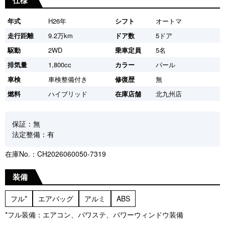
仕様
年式
H26年
シフト
オートマ
走行距離
9.2万km
ドア数
5ドア
駆動
2WD
乗車定員
5名
排気量
1,800cc
カラー
パール
車検
車検整備付き
修復歴
無
燃料
ハイブリッド
在庫店舗
北九州店
保証：無
法定整備：有
在庫No.：CH2026060050-7319
装備
フル*
エアバッグ
アルミ
ABS
*フル装備：エアコン、パワステ、パワーウィンドウ装備