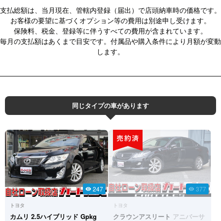
支払総額は、当月現在、管轄内登録（届出）で店頭納車時の価格です。
お客様の要望に基づくオプション等の費用は別途申し受けます。
保険料、税金、登録等に伴うすべての費用が含まれています。
毎月の支払額はあくまで目安です。付属品や購入条件により月額が変動
します。
同じタイプの車があります
247
377
visibility
visibility
トヨタ
トヨタ
カムリ
2.5ハイブリッド Gpkg
クラウンアスリート
アニバーサ