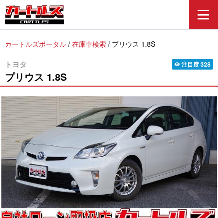
カートルズポータル
/
在庫車検索
/
プリウス 1.8S
トヨタ
注目度
328
visibility
プリウス
1.8S