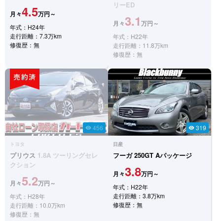
リーED
4.5
月々
万円～
3.1
月々
万円～
年式：H24年
走行距離：7.3万km
年式：H22年
修復歴：無
走行距離：11.8万km
修復歴：無
456
319
visibility
visibility
トヨタ
日産
プリウス
1.8A ツーリングセレ
フーガ
250GT Aパッケージ
クション
3.8
月々
万円～
5.2
月々
万円～
年式：H22年
走行距離：3.8万km
年式：H28年
修復歴：無
走行距離：10.0万km
修復歴：無