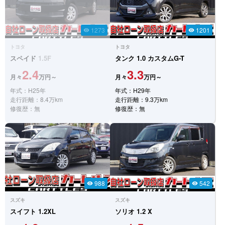
1273
1201
visibility
visibility
トヨタ
トヨタ
スペイド
1.5F
タンク
1.0 カスタムG-T
2.4
3.3
月々
万円～
月々
万円～
年式：H25年
年式：H29年
走行距離：8.4万km
走行距離：9.3万km
修復歴：無
修復歴：無
988
542
visibility
visibility
スズキ
スズキ
スイフト
1.2XL
ソリオ
1.2 X