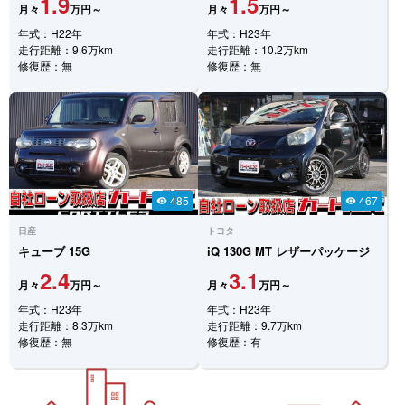
1.9
1.5
月々
万円～
月々
万円～
年式：H22年
年式：H23年
走行距離：9.6万km
走行距離：10.2万km
修復歴：無
修復歴：無
485
467
visibility
visibility
日産
トヨタ
キューブ
15G
iQ
130G MT レザーパッケージ
2.4
3.1
月々
万円～
月々
万円～
年式：H23年
年式：H23年
走行距離：8.3万km
走行距離：9.7万km
修復歴：無
修復歴：有