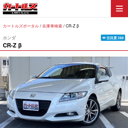
カートルズポータル
/
在庫車検索
/
CR-Z β
ホンダ
注目度
288
visibility
CR-Z
β