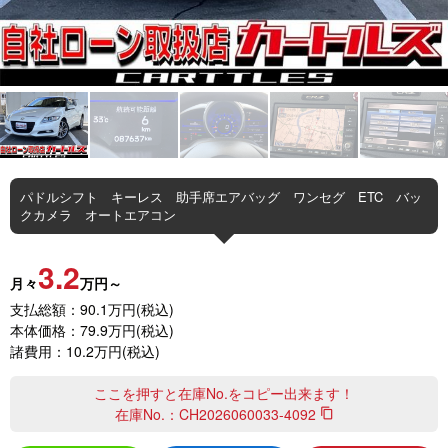
パドルシフト キーレス 助手席エアバッグ ワンセグ ETC バッ
クカメラ オートエアコン
3.2
月々
万円～
支払総額：90.1万円(税込)
本体価格：79.9万円(税込)
諸費用：10.2万円(税込)
ここを押すと在庫No.をコピー出来ます！
在庫No.：
CH2026060033-4092
content_copy