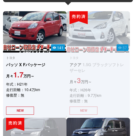
141
57
visibility
visibility
トヨタ
トヨタ
パッソ
X Fパッケージ
アクア
1.5G ブラックソフトレ
ザーセレ
1.7
月々
万円～
3
月々
万円～
年式：H21年
走行距離：10.4万km
年式：H26年
修復歴：無
走行距離：9.7万km
修復歴：無
NEW
NEW