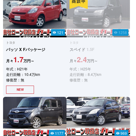
121
1258
visibility
visibility
トヨタ
トヨタ
パッソ
X Fパッケージ
スペイド
1.5F
1.7
2.4
月々
万円～
月々
万円～
年式：H21年
年式：H25年
走行距離：10.4万km
走行距離：8.4万km
修復歴：無
修復歴：無
NEW
1177
969
visibility
visibility