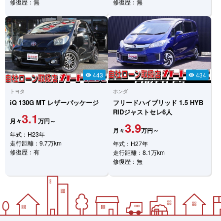
修復歴：無
修復歴：無
443
434
visibility
visibility
トヨタ
ホンダ
iQ
130G MT レザーパッケージ
フリードハイブリッド
1.5 HYB
RIDジャストセレ6人
3.1
月々
万円～
3.9
月々
万円～
年式：H23年
走行距離：9.7万km
年式：H27年
修復歴：有
走行距離：8.1万km
修復歴：無