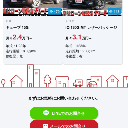
479
448
visibility
visibility
日産
トヨタ
キューブ
15G
iQ
130G MT レザーパッケージ
2.4
3.1
月々
万円～
月々
万円～
年式：H23年
年式：H23年
走行距離：8.3万km
走行距離：9.7万km
修復歴：無
修復歴：有
まずはお気軽にお問い合わせください。
LINEでのお問合せ
メールでのお問合せ
email