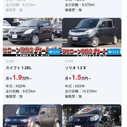
走行距離：8.4万km
走行距離：9.3万km
修復歴：無
修復歴：無
970
519
visibility
visibility
スズキ
スズキ
スイフト
1.2XL
ソリオ
1.2 X
1.9
1.5
月々
万円～
月々
万円～
年式：H22年
年式：H23年
走行距離：9.6万km
走行距離：10.2万km
修復歴：無
修復歴：無