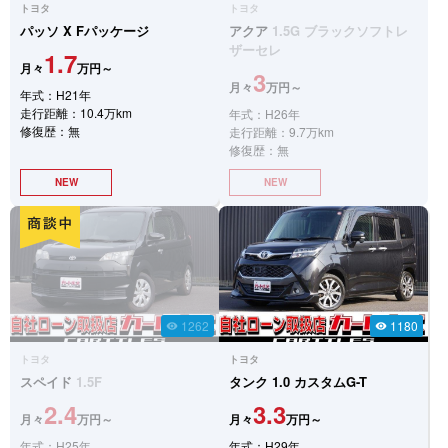
トヨタ
トヨタ
パッソ
X Fパッケージ
アクア
1.5G ブラックソフトレ
ザーセレ
1.7
月々
万円～
3
月々
万円～
年式：H21年
走行距離：10.4万km
年式：H26年
修復歴：無
走行距離：9.7万km
修復歴：無
NEW
NEW
1262
1180
visibility
visibility
トヨタ
トヨタ
スペイド
1.5F
タンク
1.0 カスタムG-T
2.4
3.3
月々
万円～
月々
万円～
年式：H25年
年式：H29年