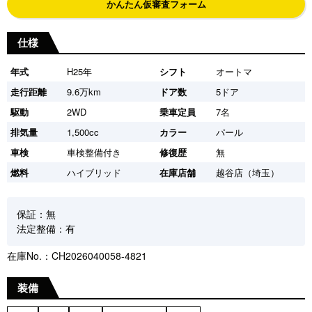
かんたん仮審査フォーム
仕様
年式
H25年
シフト
オートマ
走行距離
9.6万km
ドア数
5ドア
駆動
2WD
乗車定員
7名
排気量
1,500cc
カラー
パール
車検
車検整備付き
修復歴
無
燃料
ハイブリッド
在庫店舗
越谷店（埼玉）
保証：無
法定整備：有
在庫No.：CH2026040058-4821
装備