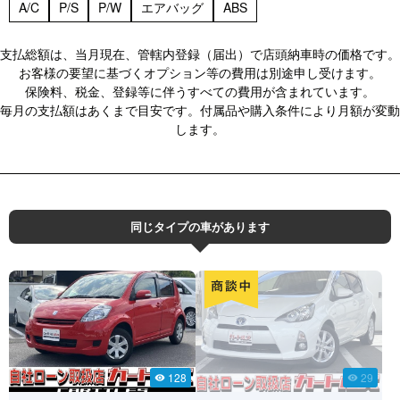
A/C
P/S
P/W
エアバッグ
ABS
支払総額は、当月現在、管轄内登録（届出）で店頭納車時の価格です。
お客様の要望に基づくオプション等の費用は別途申し受けます。
保険料、税金、登録等に伴うすべての費用が含まれています。
毎月の支払額はあくまで目安です。付属品や購入条件により月額が変動
します。
同じタイプの車があります
128
29
visibility
visibility