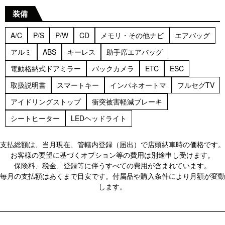
装備
A/C
P/S
P/W
CD
メモリ・その他ナビ
エアバッグ
アルミ
ABS
キーレス
助手席エアバッグ
電動格納式ドアミラー
バックカメラ
ETC
ESC
取扱説明書
スマートキー
インパネオートマ
フルセグTV
アイドリングストップ
衝突被害軽減ブレーキ
シートヒーター
LEDヘッドライト
支払総額は、当月現在、管轄内登録（届出）で店頭納車時の価格です。
お客様の要望に基づくオプション等の費用は別途申し受けます。
保険料、税金、登録等に伴うすべての費用が含まれています。
毎月の支払額はあくまで目安です。付属品や購入条件により月額が変動
します。