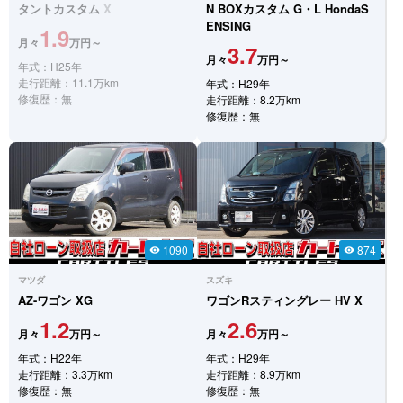
タントカスタム
X
N BOXカスタム
G・L HondaS
ENSING
1.9
月々
万円～
3.7
月々
万円～
年式：H25年
走行距離：11.1万km
年式：H29年
修復歴：無
走行距離：8.2万km
修復歴：無
1090
874
visibility
visibility
マツダ
スズキ
AZ-ワゴン
XG
ワゴンRスティングレー
HV X
1.2
2.6
月々
万円～
月々
万円～
年式：H22年
年式：H29年
走行距離：3.3万km
走行距離：8.9万km
修復歴：無
修復歴：無