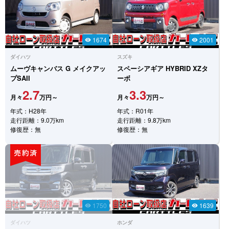
1674
2001
visibility
visibility
ダイハツ
スズキ
ムーヴキャンバス
G メイクアッ
スペーシアギア
HYBRID XZタ
プSAII
ーボ
2.7
3.3
月々
万円～
月々
万円～
年式：H28年
年式：R01年
走行距離：9.0万km
走行距離：9.8万km
修復歴：無
修復歴：無
1750
1639
visibility
visibility
ダイハツ
ホンダ