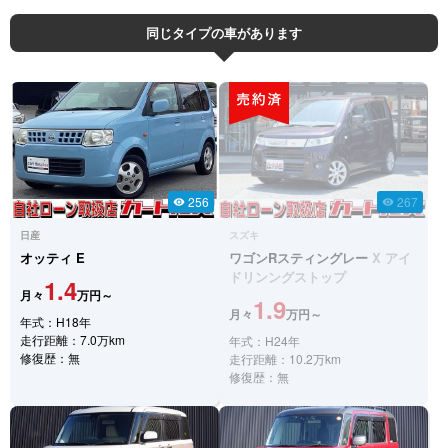
同じタイプの車があります
256
267
visibility
visibility
日産
スズキ
オッティ
E
ワゴンRスティングレー
X アイ
ドリンングストップ
1.4
月々
万円～
1.9
月々
万円～
年式：H18年
走行距離：7.0万km
年式：H24年
修復歴：無
走行距離：10.2万km
修復歴：無