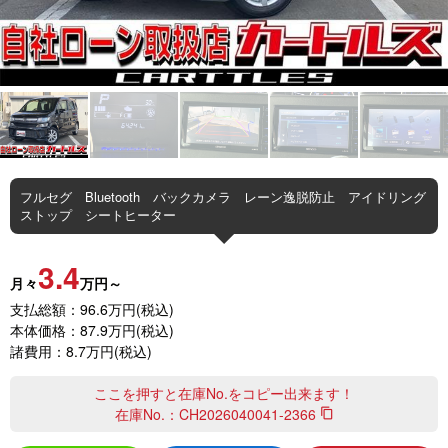
フルセグ Bluetooth バックカメラ レーン逸脱防止 アイドリング
ストップ シートヒーター
3.4
月々
万円～
支払総額：96.6万円(税込)
本体価格：87.9万円(税込)
諸費用：8.7万円(税込)
ここを押すと在庫No.をコピー出来ます！
在庫No.：
CH2026040041-2366
content_copy