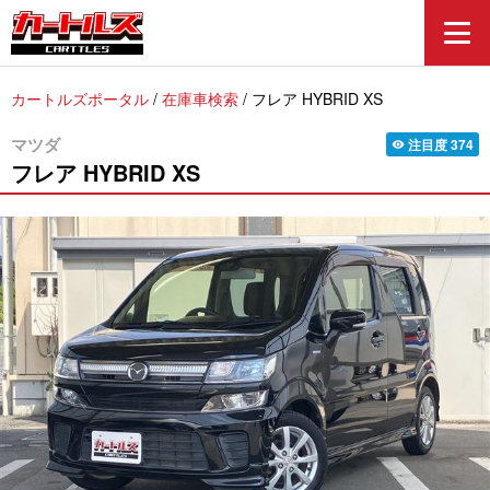
カートルズポータル
/
在庫車検索
/
フレア HYBRID XS
マツダ
注目度
374
visibility
フレア
HYBRID XS