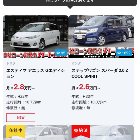
95
1692
visibility
visibility
トヨタ
ホンダ
エスティマ
アエラス Gエディシ
ステップワゴン スパーダ
2.0 Z
ョン
COOL SPIRIT
2.8
2.6
月々
万円～
月々
万円～
年式：H22年
年式：H23年
走行距離：10.7万km
走行距離：10.0万km
修復歴：無
修復歴：無
NEW