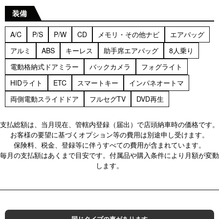
装備
A/C
P/S
P/W
CD
メモリ・その他ナビ
エアバッグ
アルミ
ABS
キーレス
助手席エアバッグ
8人乗り
電動格納式ドアミラー
バックカメラ
フォグライト
HIDライト
ETC
スマートキー
インパネオートマ
両側電動スライドドア
フルセグTV
DVD再生
支払総額は、当月現在、管轄内登録（届出）で店頭納車時の価格です。
お客様の要望に基づくオプション等の費用は別途申し受けます。
保険料、税金、登録等に伴うすべての費用が含まれています。
毎月の支払額はあくまで目安です。付属品や購入条件により月額が変動
します。
同じタイプの車があります