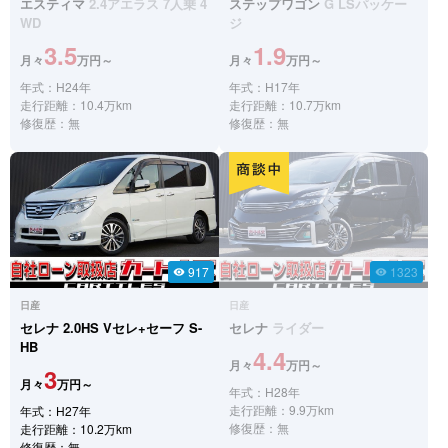
エスティマ
2.4アエラス 7人乗 4
ステップワゴン
G LSパッケー
WD
ジ
3.5
1.9
月々
万円～
月々
万円～
年式：H24年
年式：H17年
走行距離：10.4万km
走行距離：10.7万km
修復歴：無
修復歴：無
917
1323
visibility
visibility
日産
日産
セレナ
2.0HS Vセレ+セーフ S-
セレナ
ライダー
HB
4.4
月々
万円～
3
月々
万円～
年式：H28年
走行距離：9.9万km
年式：H27年
修復歴：無
走行距離：10.2万km
修復歴：無