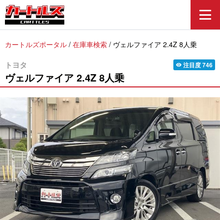
カートルズポータル
/
在庫車検索
/
ヴェルファイア 2.4Z 8人乗
トヨタ
注目度
746
visibility
ヴェルファイア
2.4Z 8人乗