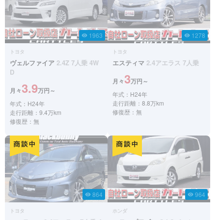
1963
1278
visibility
visibility
トヨタ
トヨタ
ヴェルファイア
2.4Z 7人乗 4W
エスティマ
2.4アエラス 7人乗
D
3
月々
万円～
3.9
月々
万円～
年式：H24年
走行距離：8.8万km
年式：H24年
修復歴：無
走行距離：9.4万km
修復歴：無
864
964
visibility
visibility
トヨタ
ホンダ