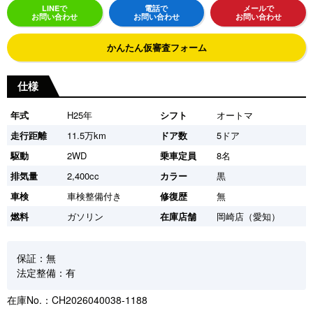
LINEで
電話で
メールで
お問い合わせ
お問い合わせ
お問い合わせ
かんたん仮審査フォーム
仕様
年式
H25年
シフト
オートマ
走行距離
11.5万km
ドア数
5ドア
駆動
2WD
乗車定員
8名
排気量
2,400cc
カラー
黒
車検
車検整備付き
修復歴
無
燃料
ガソリン
在庫店舗
岡崎店（愛知）
保証：無
法定整備：有
在庫No.：CH2026040038-1188