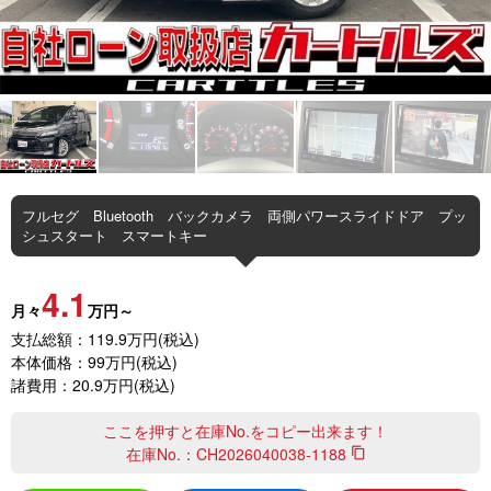
フルセグ Bluetooth バックカメラ 両側パワースライドドア プッ
シュスタート スマートキー
4.1
月々
万円～
支払総額：119.9万円(税込)
本体価格：99万円(税込)
諸費用：20.9万円(税込)
ここを押すと在庫No.をコピー出来ます！
在庫No.：
CH2026040038-1188
content_copy