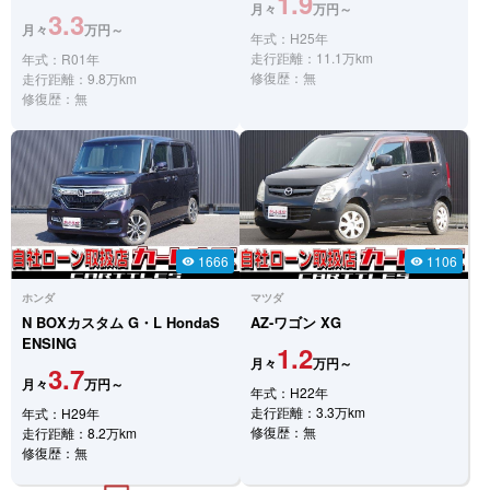
1.9
月々
万円～
3.3
月々
万円～
年式：H25年
走行距離：11.1万km
年式：R01年
修復歴：無
走行距離：9.8万km
修復歴：無
1666
1106
visibility
visibility
ホンダ
マツダ
N BOXカスタム
G・L HondaS
AZ-ワゴン
XG
ENSING
1.2
月々
万円～
3.7
月々
万円～
年式：H22年
走行距離：3.3万km
年式：H29年
修復歴：無
走行距離：8.2万km
修復歴：無