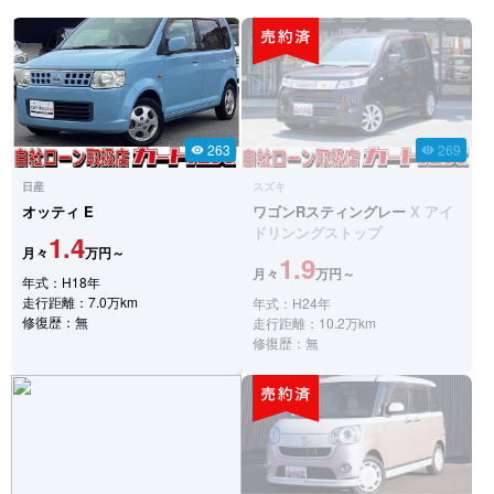
263
269
visibility
visibility
日産
スズキ
オッティ
E
ワゴンRスティングレー
X アイ
ドリンングストップ
1.4
月々
万円～
1.9
月々
万円～
年式：H18年
走行距離：7.0万km
年式：H24年
修復歴：無
走行距離：10.2万km
修復歴：無