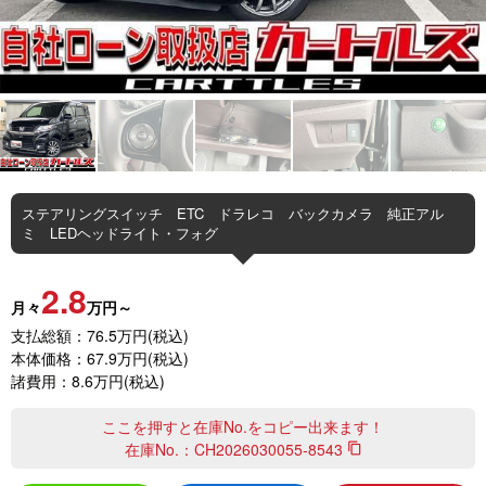
ステアリングスイッチ ETC ドラレコ バックカメラ 純正アル
ミ LEDヘッドライト・フォグ
2.8
月々
万円～
支払総額：76.5万円(税込)
本体価格：67.9万円(税込)
諸費用：8.6万円(税込)
ここを押すと在庫No.をコピー出来ます！
在庫No.：
CH2026030055-8543
content_copy