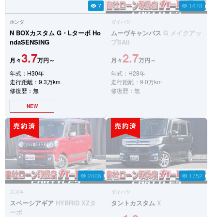
7
1678
visibility
visibility
ホンダ
ダイハツ
N BOXカスタム
G・Lターボ Ho
ムーヴキャンバス
G メイクアッ
ndaSENSING
プSAII
3.7
2.7
月々
万円～
月々
万円～
年式：H30年
年式：H28年
走行距離：9.3万km
走行距離：9.0万km
修復歴：無
修復歴：無
NEW
2006
1752
visibility
visibility
スズキ
ダイハツ
スペーシアギア
HYBRID XZタ
タントカスタム
X
ーボ