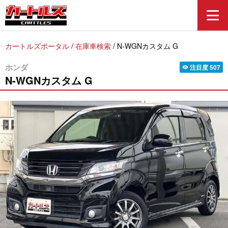
カートルズポータル
/
在庫車検索
/
N-WGNカスタム G
ホンダ
注目度
507
visibility
N-WGNカスタム
G