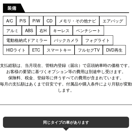
装備
A/C
P/S
P/W
CD
メモリ・その他ナビ
エアバッグ
アルミ
ABS
右H
キーレス
ベンチシート
電動格納式ドアミラー
バックカメラ
フォグライト
HIDライト
ETC
スマートキー
フルセグTV
DVD再生
支払総額は、当月現在、管轄内登録（届出）で店頭納車時の価格です。
お客様の要望に基づくオプション等の費用は別途申し受けます。
保険料、税金、登録等に伴うすべての費用が含まれています。
毎月の支払額はあくまで目安です。付属品や購入条件により月額が変動
します。
同じタイプの車があります