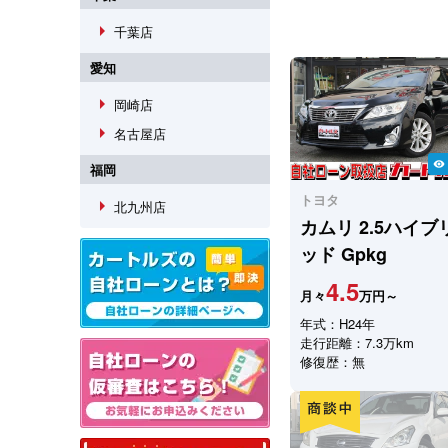
arrow_right
千葉店
愛知
arrow_right
岡崎店
arrow_right
名古屋店
visibility
福岡
トヨタ
arrow_right
北九州店
カムリ
2.5ハイブ
ッド Gpkg
4.5
月々
万円～
年式：H24年
走行距離：7.3万km
修復歴：無