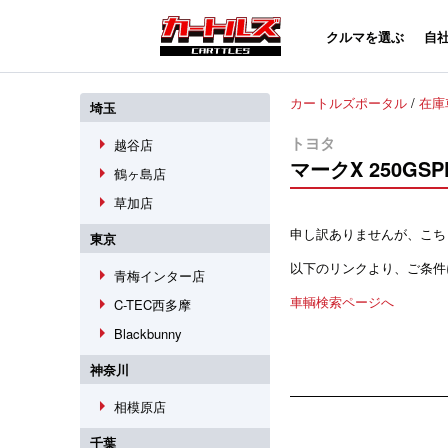
クルマを選ぶ
自
カートルズポータル
/
在庫
埼玉
arrow_right
トヨタ
越谷店
マークX
250G
arrow_right
鶴ヶ島店
arrow_right
草加店
申し訳ありませんが、こち
東京
以下のリンクより、ご条件
arrow_right
青梅インター店
arrow_right
車輌検索ページへ
C-TEC西多摩
arrow_right
Blackbunny
神奈川
arrow_right
相模原店
千葉