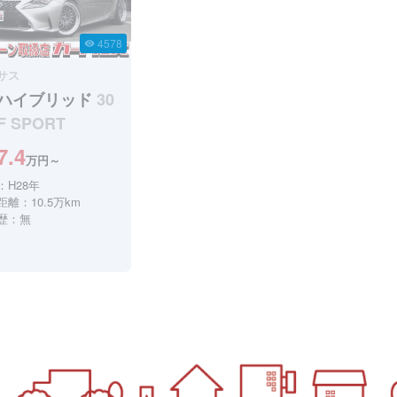
4578
visibility
サス
Cハイブリッド
30
 F SPORT
7.4
万円～
：H28年
離：10.5万km
歴：無