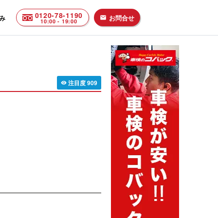
0120-78-1190
み
お問合せ
email
10:00 - 19:00
注目度
909
visibility