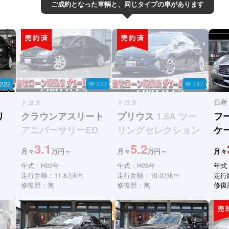
ご成約となった車輌と、同じタイプの車があります
222
373
447
visibility
visibility
トヨタ
トヨタ
日産
リ
クラウンアスリート
プリウス
1.8A ツー
フ
アニバーサリーED
リングセレクション
ケ
3.1
5.2
月々
万円～
月々
万円～
月々
年式：H22年
年式：H28年
年式
走行距離：11.8万km
走行距離：10.0万km
走行
修復歴：無
修復歴：無
修復