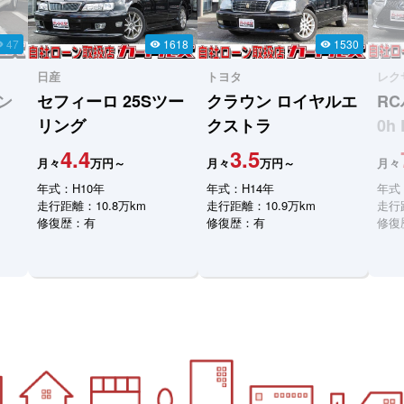
47
1618
1530
ity
visibility
visibility
日産
トヨタ
レク
ン
セフィーロ
25Sツー
クラウン
ロイヤルエ
R
リング
クストラ
0h
4.4
3.5
月々
万円～
月々
万円～
月々
年式：H10年
年式：H14年
年式
走行距離：10.8万km
走行距離：10.9万km
走行距
修復歴：有
修復歴：有
修復