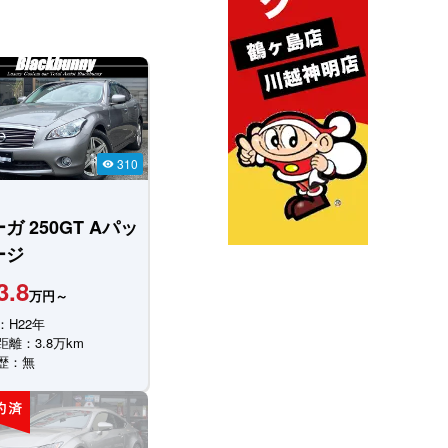
310
visibility
ーガ
250GT Aパッ
ージ
3.8
万円～
：H22年
距離：3.8万km
歴：無