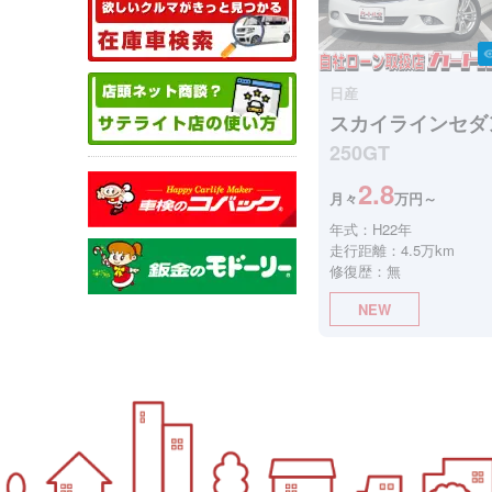
visibil
日産
スカイラインセダ
250GT
2.8
月々
万円～
年式：H22年
走行距離：4.5万km
修復歴：無
NEW