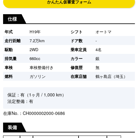
かんたん仮審査フォーム
仕様
年式
H19年
シフト
オートマ
走行距離
7.2万km
ドア数
-
駆動
2WD
乗車定員
4名
排気量
660cc
カラー
銀
車検
車検整備付き
修復歴
無
燃料
ガソリン
在庫店舗
鶴ヶ島店（埼玉）
保証：有（1ヶ月 / 1,000 km）
法定整備：有
在庫No.：CH0000002000-0686
装備