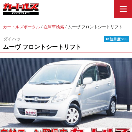
カートルズポータル
/
在庫車検索
/
ムーヴ フロントシートリフト
ダイハツ
注目度
233
visibility
ムーヴ
フロントシートリフト