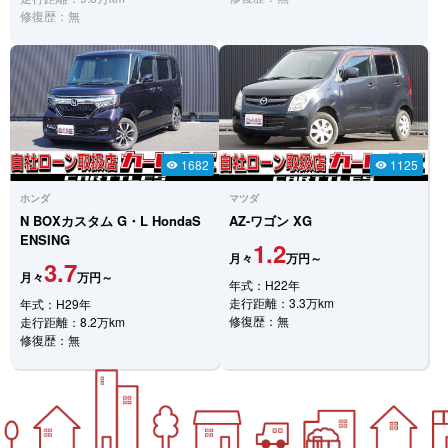
修復歴：無
1682
1125
visibility
visibility
ホンダ
マツダ
N BOXカスタム
G・L HondaS
AZ-ワゴン
XG
ENSING
1.2
月々
万円～
3.7
月々
万円～
年式：H22年
走行距離：3.3万km
年式：H29年
修復歴：無
走行距離：8.2万km
修復歴：無