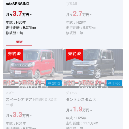
ndaSENSING
プSAII
3.7
2.7
月々
万円～
月々
万円～
年式：H30年
年式：H28年
走行距離：9.3万km
走行距離：9.0万km
修復歴：無
修復歴：無
NEW
2012
1760
visibility
visibility
スズキ
ダイハツ
スペーシアギア
HYBRID XZタ
タントカスタム
X
ーボ
1.9
月々
万円～
3.3
月々
万円～
年式：H25年
走行距離：11.1万km
年式：R01年
修復歴：無
走行距離：9.8万km