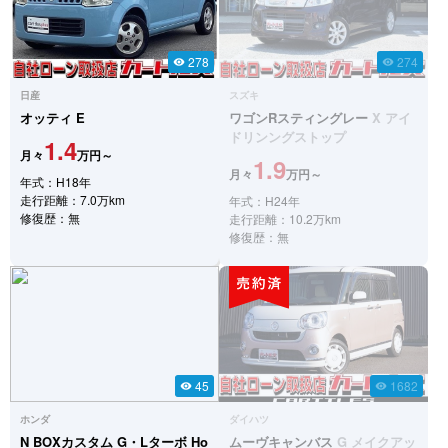
278
274
visibility
visibility
日産
スズキ
オッティ
E
ワゴンRスティングレー
X アイ
ドリンングストップ
1.4
月々
万円～
1.9
月々
万円～
年式：H18年
走行距離：7.0万km
年式：H24年
修復歴：無
走行距離：10.2万km
修復歴：無
45
1682
visibility
visibility
ホンダ
ダイハツ
N BOXカスタム
G・Lターボ Ho
ムーヴキャンバス
G メイクアッ