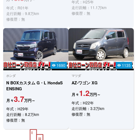
年式：H25年
走行距離：11.1万km
年式：R01年
修復歴：無
走行距離：9.8万km
修復歴：無
1690
1135
visibility
visibility
ホンダ
マツダ
N BOXカスタム
G・L HondaS
AZ-ワゴン
XG
ENSING
1.2
月々
万円～
3.7
月々
万円～
年式：H22年
走行距離：3.3万km
年式：H29年
修復歴：無
走行距離：8.2万km
修復歴：無