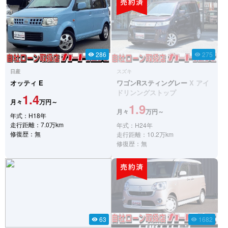
286
275
visibility
visibility
日産
スズキ
オッティ
E
ワゴンRスティングレー
X アイ
ドリンングストップ
1.4
月々
万円～
1.9
月々
万円～
年式：H18年
走行距離：7.0万km
年式：H24年
修復歴：無
走行距離：10.2万km
修復歴：無
63
1682
visibility
visibility