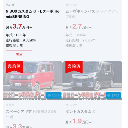
ホンダ
ダイハツ
N BOXカスタム
G・Lターボ Ho
ムーヴキャンバス
G メイクアッ
ndaSENSING
プSAII
3.7
2.7
月々
万円～
月々
万円～
年式：H30年
年式：H28年
走行距離：9.3万km
走行距離：9.0万km
修復歴：無
修復歴：無
NEW
2016
1762
visibility
visibility
スズキ
ダイハツ
スペーシアギア
HYBRID XZタ
タントカスタム
X
ーボ
1.9
月々
万円～
3.3
月々
万円～