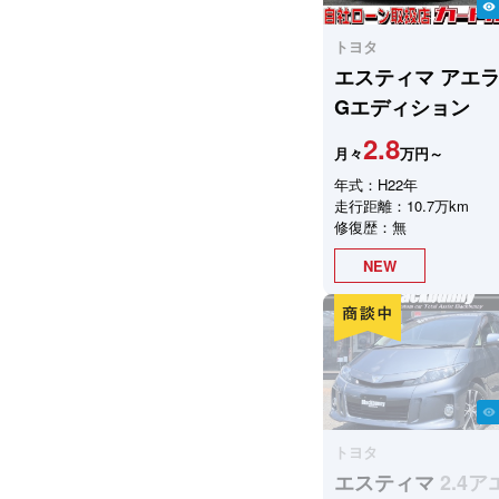
visibility
トヨタ
エスティマ
アエ
Gエディション
2.8
月々
万円～
年式：H22年
走行距離：10.7万km
修復歴：無
NEW
visibility
トヨタ
エスティマ
2.4ア