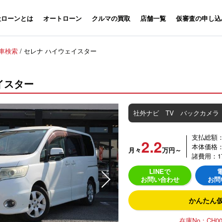
社ローンとは
オートローン
クルマの買取
店舗一覧
仮審査の申し込
車検索
/
セレナ ハイウェイスター
イスター
社外ナビ TV バックカメラ 
支払総額：5
2.2
本体価格：3
月々
万円～
諸費用：17
LINEで
お問い合わせ
お問
かんたん
在庫No：
CH00