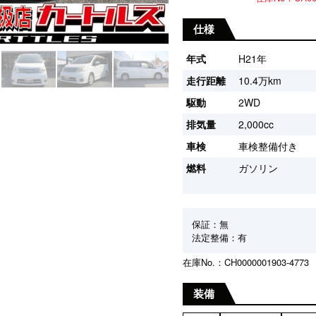
仕様
年式
H21年
走行距離
10.4万km
駆動
2WD
排気量
2,000cc
車検
車検整備付き
燃料
ガソリン
保証：無
法定整備：有
在庫No.：CH0000001903-4773
装備