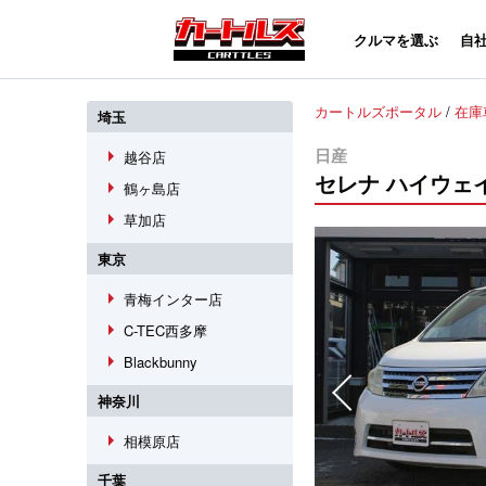
クルマを選ぶ
自
カートルズポータル
/
在庫
埼玉
arrow_right
日産
越谷店
セレナ
ハイウェ
arrow_right
鶴ヶ島店
arrow_right
草加店
東京
arrow_right
青梅インター店
arrow_right
C-TEC西多摩
arrow_right
Blackbunny
神奈川
arrow_right
相模原店
千葉