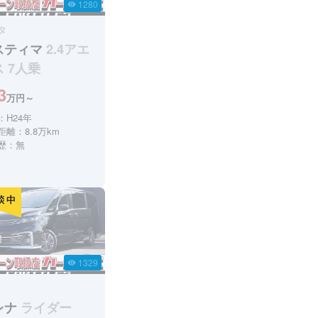
1280
visibility
タ
スティマ
2.4アエ
 7人乗
3
万円～
：H24年
距離：8.8万km
歴：無
1329
visibility
レナ
ライダー