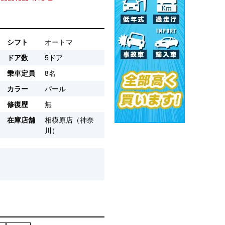
シフト
オートマ
ドア数
5ドア
乗車定員
8名
カラー
パール
修復歴
無
在庫店舗
相模原店（神奈
川）