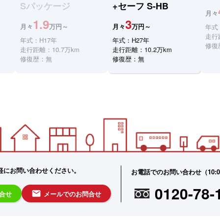
Sパッケージ
+セーフ S-HB
月々
1.9
3
月々
万円～
月々
万円～
年式
走行
年式：H17年
年式：H27年
修復
走行距離：10.7万km
走行距離：10.2万km
修復歴：無
修復歴：無
軽にお問い合わせください。
お電話でのお問い合わせ（10:00 -
0120-78-
email
問合せ
メールでのお問合せ