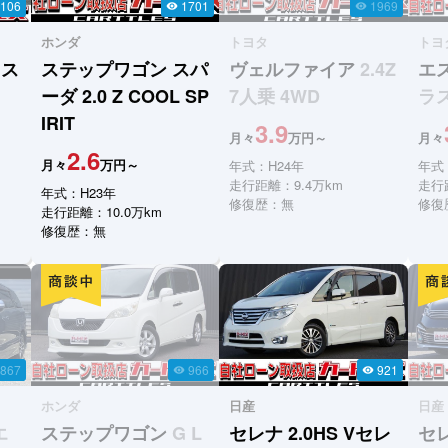
106
1701
1969
visibility
visibility
ホンダ
トヨタ
トヨ
ラス
ステップワゴン スパ
ヴェルファイア
2.4Z
エ
ーダ
2.0 Z COOL SP
7人乗 4WD
ラス
IRIT
3.9
月々
万円～
月々
2.6
月々
万円～
年式：H24年
年式
走行距離：9.4万km
走行
年式：H23年
修復歴：無
修復
走行距離：10.0万km
修復歴：無
867
966
921
visibility
visibility
ホンダ
日産
日産
エ
ステップワゴン
G L
セレナ
2.0HS Vセレ
セ