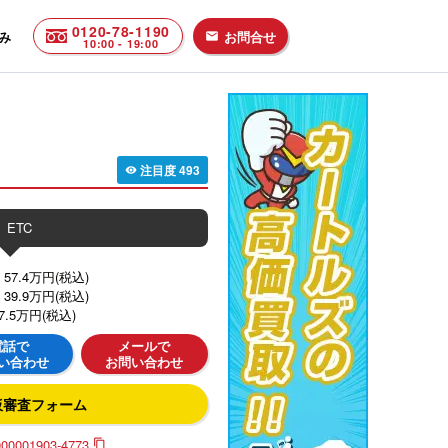
0120-78-1190
み
お問合せ
email
10:00 - 19:00
注目度
493
visibility
ETC
7.4万円(税込)
9.9万円(税込)
.5万円(税込)
電話で
メールで
い合わせ
お問い合わせ
仮審査フォーム
00001903-4773
content_copy