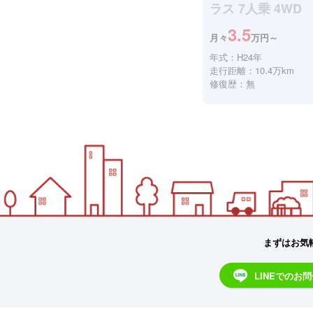
ラス 7人乗 4WD
3.5
月々
万円～
年式：H24年
走行距離：10.4万km
修復歴：無
まずはお気
LINEでのお