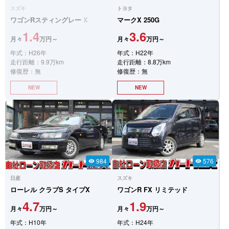
スズキ
トヨタ
ワゴンRスティングレー
X
マークX
250G
1.4
3.6
月々
万円～
月々
万円～
年式：H26年
年式：H22年
走行距離：9.9万km
走行距離：8.8万km
修復歴：無
修復歴：無
NEW
NEW
984
576
visibility
visibility
日産
スズキ
ローレル
クラブS タイプX
ワゴンR
FX リミテッド
4.7
1.9
月々
万円～
月々
万円～
年式：H10年
年式：H24年