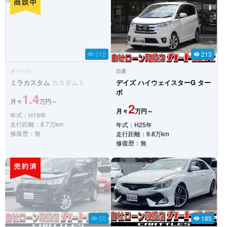
212
213
visibility
visibility
ダイハツ
日産
ミラカスタム
カスタム L
デイズ
ハイウェイスターG ター
ボ
1.4
月々
万円～
2
月々
万円～
年式：H19年
走行距離：8.7万km
年式：H25年
修復歴：無
走行距離：9.8万km
修復歴：無
50
185
visibility
visibility