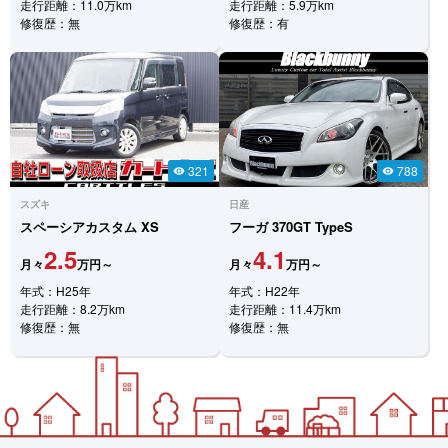
走行距離：11.0万km
走行距離：5.9万km
修復歴：無
修復歴：有
321
788
visibility
visibility
スズキ
日産
スペーシアカスタム
XS
フーガ
370GT TypeS
2.5
4.1
月々
万円～
月々
万円～
年式：H25年
年式：H22年
走行距離：8.2万km
走行距離：11.4万km
修復歴：無
修復歴：無