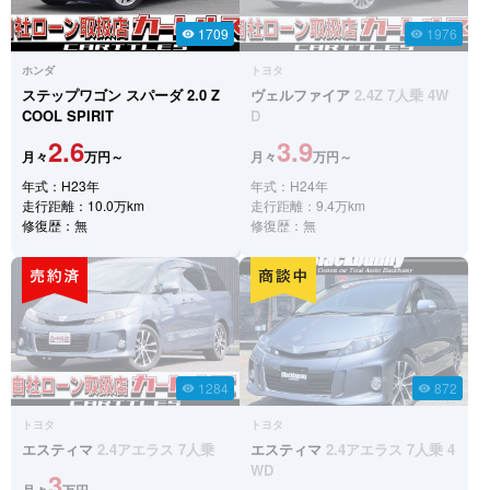
1709
1976
visibility
visibility
ホンダ
トヨタ
ステップワゴン スパーダ
2.0 Z
ヴェルファイア
2.4Z 7人乗 4W
COOL SPIRIT
D
2.6
3.9
月々
万円～
月々
万円～
年式：H23年
年式：H24年
走行距離：10.0万km
走行距離：9.4万km
修復歴：無
修復歴：無
1284
872
visibility
visibility
トヨタ
トヨタ
エスティマ
2.4アエラス 7人乗
エスティマ
2.4アエラス 7人乗 4
WD
3
月々
万円～