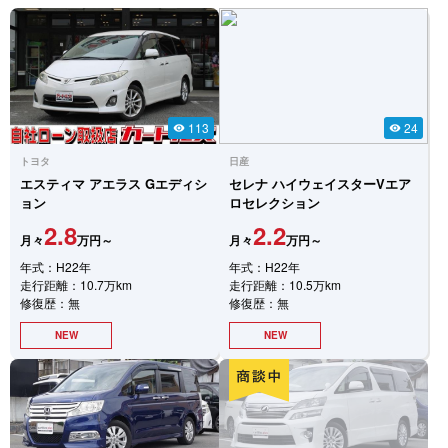
113
24
visibility
visibility
トヨタ
日産
エスティマ
アエラス Gエディシ
セレナ
ハイウェイスターVエア
ョン
ロセレクション
2.8
2.2
月々
万円～
月々
万円～
年式：H22年
年式：H22年
走行距離：10.7万km
走行距離：10.5万km
修復歴：無
修復歴：無
NEW
NEW