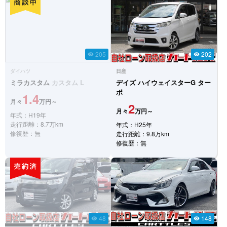
205
202
visibility
visibility
ダイハツ
日産
ミラカスタム
カスタム L
デイズ
ハイウェイスターG ター
ボ
1.4
月々
万円～
2
月々
万円～
年式：H19年
走行距離：8.7万km
年式：H25年
修復歴：無
走行距離：9.8万km
修復歴：無
48
148
visibility
visibility