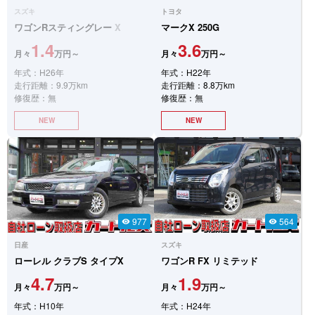
スズキ
トヨタ
ワゴンRスティングレー
X
マークX
250G
1.4
3.6
月々
万円～
月々
万円～
年式：H26年
年式：H22年
走行距離：9.9万km
走行距離：8.8万km
修復歴：無
修復歴：無
NEW
NEW
977
564
visibility
visibility
日産
スズキ
ローレル
クラブS タイプX
ワゴンR
FX リミテッド
4.7
1.9
月々
万円～
月々
万円～
年式：H10年
年式：H24年