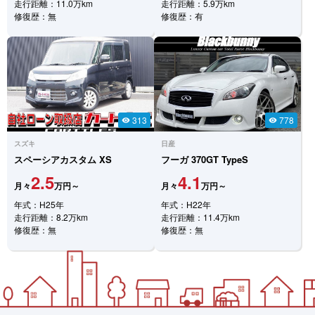
走行距離：11.0万km
走行距離：5.9万km
修復歴：無
修復歴：有
313
778
visibility
visibility
スズキ
日産
スペーシアカスタム
XS
フーガ
370GT TypeS
2.5
4.1
月々
万円～
月々
万円～
年式：H25年
年式：H22年
走行距離：8.2万km
走行距離：11.4万km
修復歴：無
修復歴：無