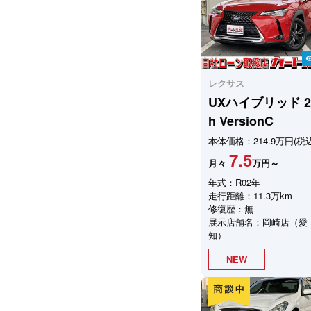
visibil
レクサス
UXハイブリッド
2
h VersionC
本体価格：214.9万円(税込
7.5
月々
万円～
年式：R02年
走行距離：11.3万km
修復歴：無
展示店舗名：岡崎店（愛
知）
NEW