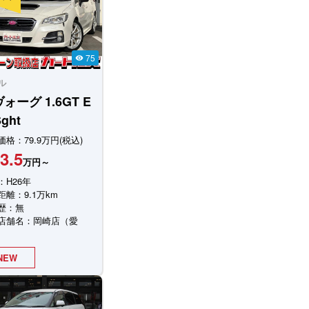
75
visibility
ル
ヴォーグ
1.6GT E
ght
格：79.9万円(税込)
3.5
万円～
：H26年
距離：9.1万km
歴：無
店舗名：岡崎店（愛
NEW