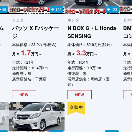
48
125
123
ity
visibility
visibility
トヨタ
ホンダ
ＢＭ
タム
パッソ
X Fパッケー
N BOX
G・L Honda
BM
ジ
SENSING
コ
)
本体価格：23.9万円(税込)
本体価格：82.9万円(税込)
本体
1.7
3.3
月々
万円～
月々
万円～
月々
年式：H21年
年式：R01年
年式
走行距離：10.4万km
走行距離：9.9万km
走行
修復歴：無
修復歴：無
修復
展示店舗名：千葉店
展示店舗名：岡崎店（愛
展示
知）
NEW
NEW