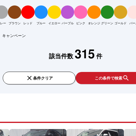
レー
ブラウン
レッド
ブルー
イエロー
パープル
ピンク
オレンジ
グリーン
ゴールド
パー
キャンペーン
315
該当件数
件
close
search
条件クリア
この条件で検索