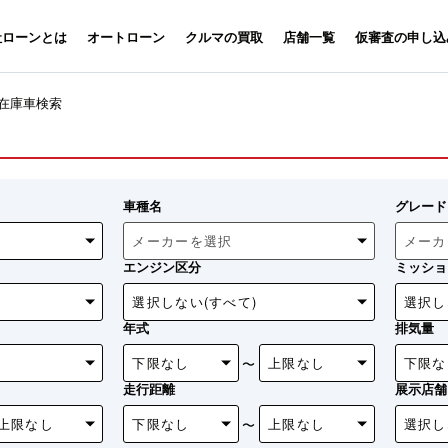
社ローンとは
オートローン
クルマの買取
店舗一覧
仮審査の申し込
在庫車検索
車種名
グレード
エンジン区分
ミッショ
年式
排気量
〜
走行距離
展示店舗
〜