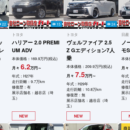
22
15
24
ity
visibility
visibility
トヨタ
トヨタ
日産
ッ
ハリアー
2.0 PREMI
ヴェルファイア
2.5
ノ
レ
UM ADV
Z Gエディション7人
モS
乗
)
本体価格：169.9万円(税込)
本体価
6.2
本体価格：209.9万円(税込)
月々
万円～
月々
7.5
月々
万円～
年式：H27年
年式
走行距離：9.7万km
走行
年式：H29年
修復歴：有
修復
走行距離：10.8万km
展示店舗名：越谷店（埼
展示
修復歴：無
玉）
玉）
展示店舗名：越谷店（埼
玉）
NEW
NEW