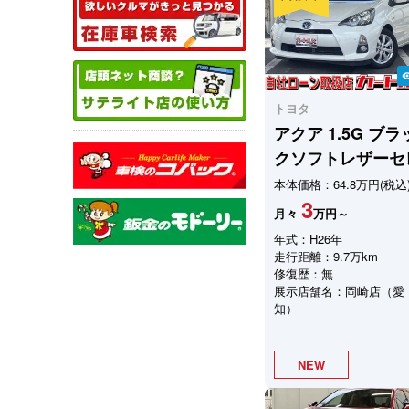
visibil
トヨタ
アクア
1.5G ブラ
クソフトレザーセ
本体価格：64.8万円(税込
3
月々
万円～
年式：H26年
走行距離：9.7万km
修復歴：無
展示店舗名：岡崎店（愛
知）
NEW