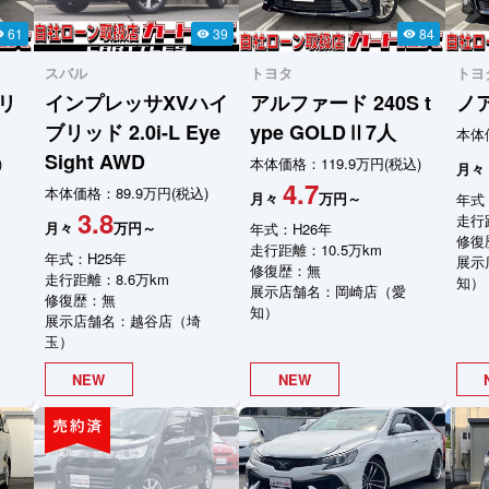
61
39
84
ity
visibility
visibility
スバル
トヨタ
トヨ
ーリ
インプレッサXVハイ
アルファード
240S t
ノ
ブリッド
2.0i-L Eye
ype GOLDⅡ7人
本体価
Sight AWD
)
本体価格：119.9万円(税込)
月々
4.7
本体価格：89.9万円(税込)
月々
万円～
年式
3.8
走行距
月々
万円～
年式：H26年
修復
走行距離：10.5万km
年式：H25年
展示
修復歴：無
走行距離：8.6万km
知）
展示店舗名：岡崎店（愛
修復歴：無
知）
展示店舗名：越谷店（埼
玉）
NEW
NEW