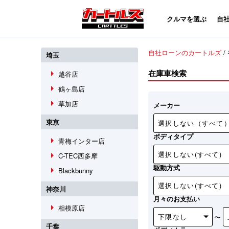
クルマを選ぶ
自
自社ローンのカートルズ
/
埼玉
arrow_right
在庫車検索
越谷店
arrow_right
鶴ヶ島店
arrow_right
草加店
メーカー
東京
ボディタイプ
arrow_right
青梅インター店
arrow_right
C-TEC西多摩
駆動方式
arrow_right
Blackbunny
神奈川
月々のお支払い
arrow_right
相模原店
〜
千葉