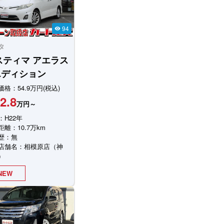
94
visibility
タ
スティマ
アエラス
エディション
格：54.9万円(税込)
2.8
万円～
：H22年
離：10.7万km
歴：無
店舗名：相模原店（神
）
NEW