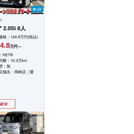
58
visibility
タ
ア
2.0Si 8人
格：124.9万円(税込)
4.8
万円～
：H27年
離：10.3万km
歴：無
店舗名：岡崎店（愛
NEW