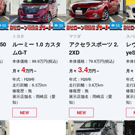
66
39
56
ity
visibility
visibility
トヨタ
マツダ
スバ
50
ルーミー
1.0 カスタ
アクセラスポーツ
2.
レ
ムG-T
2XD
yeS
)
本体価格：99.9万円(税込)
本体価格：79.9万円(税込)
本体価
4
3.4
月々
万円～
月々
万円～
月々
年式：H29年
年式：H26年
年式
走行距離：6.3万km
走行距離：3.6万km
走行
修復歴：無
修復歴：無
修復
展示店舗名：岡崎店（愛
展示店舗名：岡崎店（愛
展示
知）
知）
知）
NEW
NEW