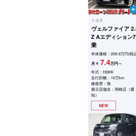
visibility
トヨタ
ヴェルファイア
2.
Z Aエディション
乗
本体価格：209.9万円(税込
7.4
月々
万円～
年式：H28年
走行距離：10万km
修復歴：無
展示店舗名：岡崎店（愛
知）
NEW