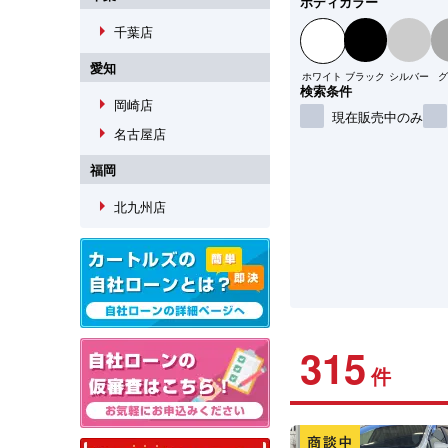
ボディカラー
arrow_right
千葉店
愛知
ホワイト
ブラック
シルバー
グ
検索条件
arrow_right
岡崎店
現在販売中のみ
arrow_right
名古屋店
福岡
arrow_right
北九州店
315
件