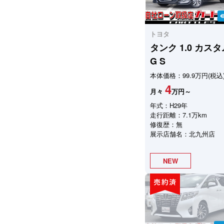
visibil
トヨタ
タンク
1.0 カス
G S
本体価格：99.9万円(税込
4
月々
万円～
年式：H29年
走行距離：7.1万km
修復歴：無
展示店舗名：北九州店
NEW