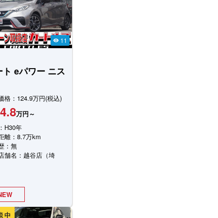
11
visibility
ート
eパワー ニス
格：124.9万円(税込)
4.8
万円～
：H30年
距離：8.7万km
歴：無
店舗名：越谷店（埼
NEW