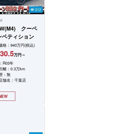
312
visibility
Ｗ
W(M4) クーペ
ンペティション
価格：940万円(税込)
30.5
万円～
：R03年
距離：0.3万km
歴：無
店舗名：千葉店
NEW