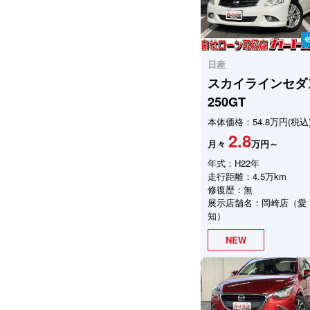
visibil
日産
スカイラインセダ
250GT
本体価格：54.8万円(税込
2.8
月々
万円～
年式：H22年
走行距離：4.5万km
修復歴：無
展示店舗名：岡崎店（愛
知）
NEW