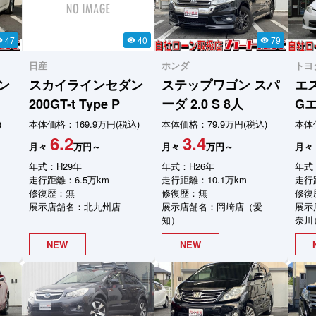
47
40
79
ity
visibility
visibility
日産
ホンダ
トヨ
ン
スカイラインセダン
ステップワゴン スパ
エ
200GT-t Type P
ーダ
2.0 S 8人
G
)
本体価格：169.9万円(税込)
本体価格：79.9万円(税込)
本体価
6.2
3.4
月々
万円～
月々
万円～
月々
年式：H29年
年式：H26年
年式
走行距離：6.5万km
走行距離：10.1万km
走行距
修復歴：無
修復歴：無
修復
展示店舗名：北九州店
展示店舗名：岡崎店（愛
展示
知）
奈川
NEW
NEW