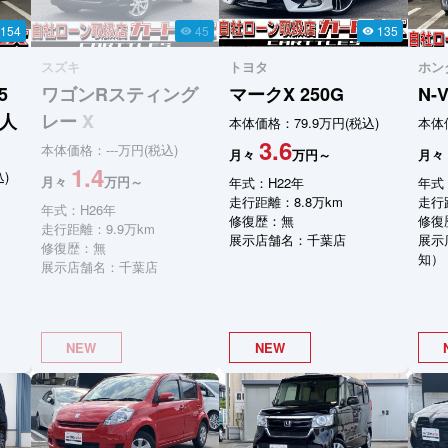
154
45
135
visibility
visibility
スズキ
トヨタ
ホン
5
ワゴンRスティング
マークX
250G
N-
7人
レー
X
本体価格：79.9万円(税込)
本体価
3.6
本体価格：---万円(税込)
月々
万円～
月々
1.4
)
月々
万円～
年式：H22年
年式
走行距離：8.8万km
走行
年式：H26年
修復歴：無
修復
走行距離：9.9万km
展示店舗名：千葉店
展示
修復歴：無
知）
展示店舗名：千葉店
NEW
NEW