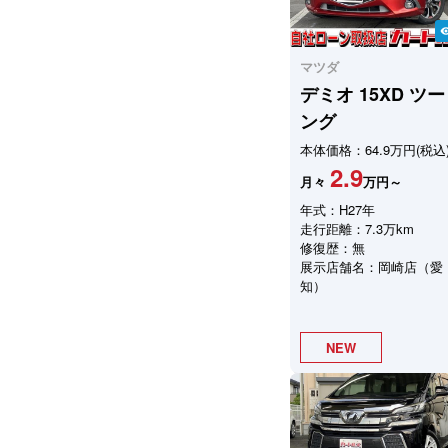
visibil
マツダ
デミオ
15XD ツ
ング
本体価格：64.9万円(税込
2.9
月々
万円～
年式：H27年
走行距離：7.3万km
修復歴：無
展示店舗名：岡崎店（愛
知）
NEW