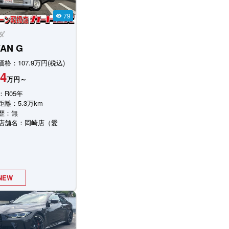
79
visibility
ダ
VAN
G
格：107.9万円(税込)
4
万円～
：R05年
距離：5.3万km
歴：無
店舗名：岡崎店（愛
NEW