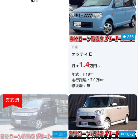
521
256
visibility
日産
オッティ
E
1.4
月々
万円～
年式：H18年
走行距離：7.0万km
修復歴：無
267
1672
visibility
visibility