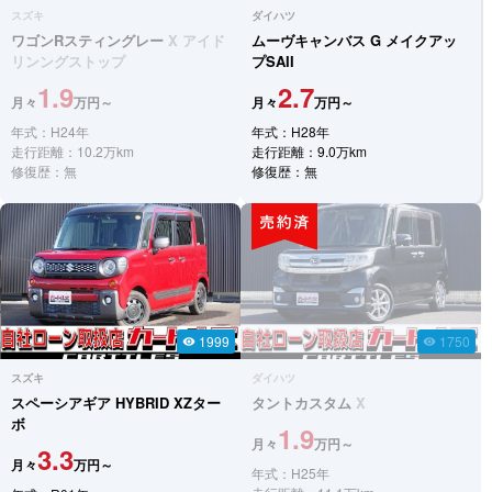
スズキ
ダイハツ
ワゴンRスティングレー
X アイド
ムーヴキャンバス
G メイクアッ
リンングストップ
プSAII
1.9
2.7
月々
万円～
月々
万円～
年式：H24年
年式：H28年
走行距離：10.2万km
走行距離：9.0万km
修復歴：無
修復歴：無
1999
1750
visibility
visibility
スズキ
ダイハツ
スペーシアギア
HYBRID XZター
タントカスタム
X
ボ
1.9
月々
万円～
3.3
月々
万円～
年式：H25年