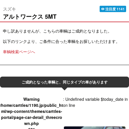
スズキ
注目度
1141
visibility
アルトワークス
5MT
申し訳ありませんが、こちらの車輌はご成約となりました。
以下のリンクより、ご条件に合った車輌をお探しいただけます。
車輌検索ページへ
ご成約となった車輌と、同じタイプの車があります
Warning
: Undefined variable $today_date in
/home/carttles/1190.jp/public_ht
on line
ml/wp-content/themes/carttles-
portal/page-car-detail_threecro
wn.php