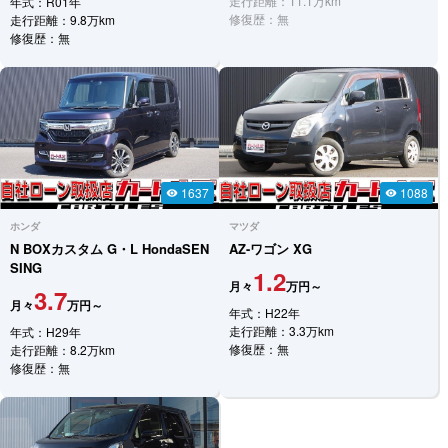
走行距離：11.1万km
年式：R01年
修復歴：無
走行距離：9.8万km
修復歴：無
1637
1088
visibility
visibility
ホンダ
マツダ
N BOXカスタム
G・L HondaSEN
AZ-ワゴン
XG
SING
1.2
月々
万円～
3.7
月々
万円～
年式：H22年
走行距離：3.3万km
年式：H29年
修復歴：無
走行距離：8.2万km
修復歴：無