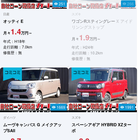
251
266
visibility
visibility
日産
スズキ
オッティ
E
ワゴンRスティングレー
X アイド
リンングストップ
1.4
月々
万円～
1.9
月々
万円～
年式：H18年
走行距離：7.0km
年式：H24年
修復歴：無
走行距離：10.2km
修復歴：無
1669
1991
visibility
visibility
ダイハツ
スズキ
ムーヴキャンバス
G メイクアッ
スペーシアギア
HYBRID XZター
プSAII
ボ