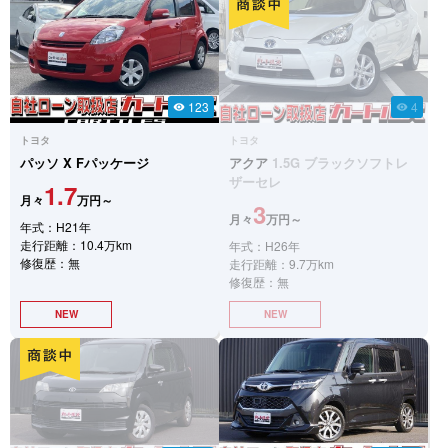
123
4
visibility
visibility
トヨタ
トヨタ
パッソ
X Fパッケージ
アクア
1.5G ブラックソフトレ
ザーセレ
1.7
月々
万円～
3
月々
万円～
年式：H21年
走行距離：10.4万km
年式：H26年
修復歴：無
走行距離：9.7万km
修復歴：無
NEW
NEW