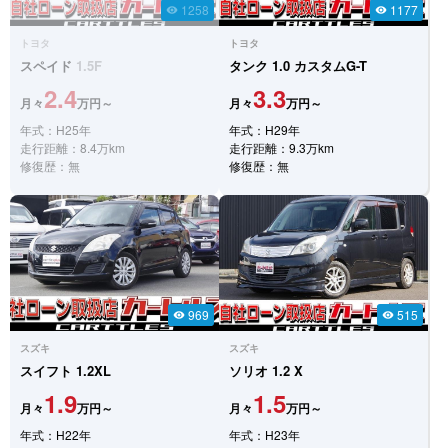
1258
1177
visibility
visibility
トヨタ
トヨタ
スペイド
1.5F
タンク
1.0 カスタムG-T
2.4
3.3
月々
万円～
月々
万円～
年式：H25年
年式：H29年
走行距離：8.4万km
走行距離：9.3万km
修復歴：無
修復歴：無
969
515
visibility
visibility
スズキ
スズキ
スイフト
1.2XL
ソリオ
1.2 X
1.9
1.5
月々
万円～
月々
万円～
年式：H22年
年式：H23年