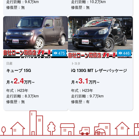
走行距離：9.6万km
走行距離：10.2万km
修復歴：無
修復歴：無
475
446
visibility
visibility
日産
トヨタ
キューブ
15G
iQ
130G MT レザーパッケージ
2.4
3.1
月々
万円～
月々
万円～
年式：H23年
年式：H23年
走行距離：8.3万km
走行距離：9.7万km
修復歴：無
修復歴：有